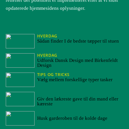
rettelser der potentielt er implementeret efter at vi sidst
opdaterede hjemmesidens oplysninger.
HVERDAG
28/08/2025
Sådan finder I de bedste tæpper til stuen
HVERDAG
15/10/2024
Udforsk Dansk Design med Birkenfeldt
Design
TIPS OG TRICKS
02/04/2024
Vælg mellem forskellige typer tasker
24/10/2022
Giv den lækreste gave til din mand eller
kæreste
15/10/2022
Husk garderoben til de kolde dage