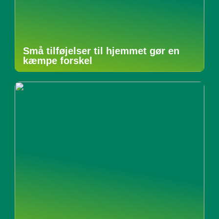
Små tilføjelser til hjemmet gør en
kæmpe forskel