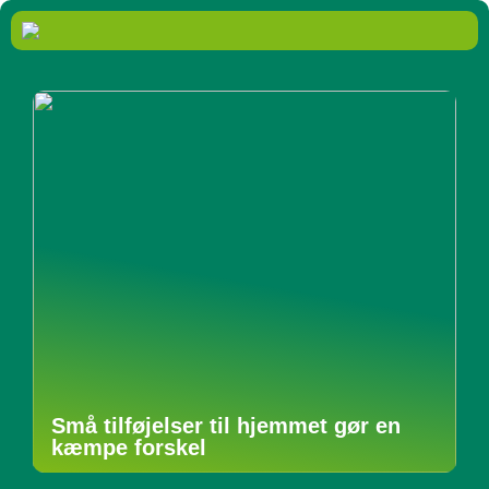
Små tilføjelser til hjemmet gør en
kæmpe forskel