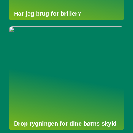
Har jeg brug for briller?
Drop rygningen for dine børns skyld