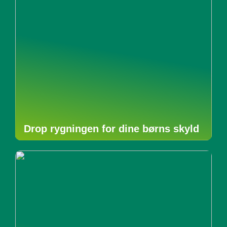
Drop rygningen for dine børns skyld