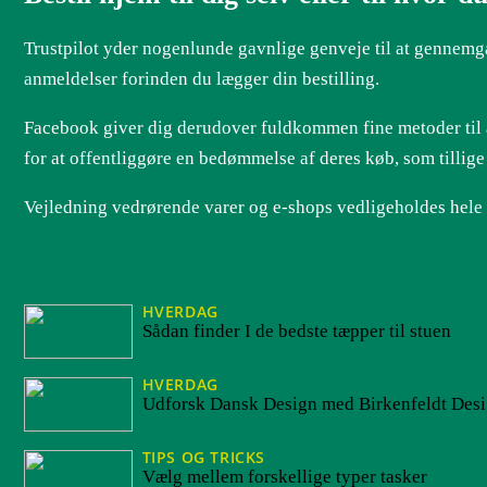
Trustpilot yder nogenlunde gavnlige genveje til at gennemgå 
anmeldelser forinden du lægger din bestilling.
Facebook giver dig derudover fuldkommen fine metoder til a
for at offentliggøre en bedømmelse af deres køb, som tillige
Vejledning vedrørende varer og e-shops vedligeholdes hele t
HVERDAG
28/08/2025
Sådan finder I de bedste tæpper til stuen
HVERDAG
15/10/2024
Udforsk Dansk Design med Birkenfeldt Des
TIPS OG TRICKS
02/04/2024
Vælg mellem forskellige typer tasker