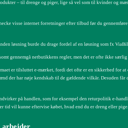
odukter – til drenge og piger, lige så vel som til kvinder og m
ecke visse internet forretninger efter tilbud før du gennemfører 
anden løsning burde du drage fordel af en løsning som fx ViaBill
lsomt gennemgå netbutikkens regler, men det er ofte ikke særlig 
et er tilsluttet e-mærket, fordi det ofte er en sikkerhed for 
gmænd der har nøje kendskab til de gældende vilkår. Desuden får 
ndvirker på handlen, som for eksempel den returpolitik e-handlen
r tid vil kunne eftervise købet, hvad end du er dreng eller pige
du arbejder