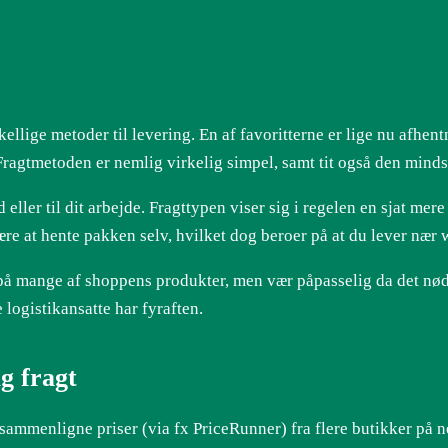
ellige metoder til levering. En af favoritterne er lige nu afhentni
 Fragtmetoden er nemlig virkelig simpel, samt tit også den mind
 eller til dit arbejde. Fragttypen viser sig i regelen en sjat m
e være at hente pakken selv, hvilket dog beroer på at du lever næ
å mange af shoppens produkter, men vær påpasselig da det nødve
 logistikansatte har fyraften.
g fragt
t sammenligne priser (via fx PriceRunner) fra flere butikker på n