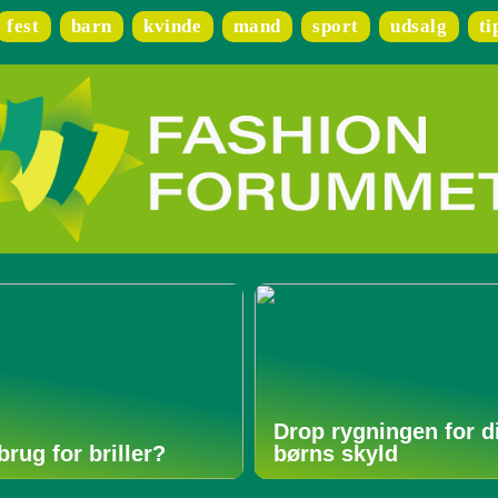
fest
barn
kvinde
mand
sport
udsalg
ti
Drop rygningen for d
brug for briller?
børns skyld