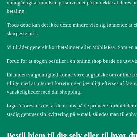
uundgåeligt at mindske prisniveauet på en række af deres pr
betaling.
Trods dette kan det ikke desto mindre vise sig lønnende at ch
skarpeste pris.
Vi tilråder generelt kortbetalinger eller MobilePay. Som en 
Forud for at nogen bestiller i en online shop burde de utviv
En anden valgmulighed kunne være at granske om online firma
tillige med at internet forretningen jævnligt efterses af fa
vanskeligheder med din shopping.
Ligeså foreslåes det at du er obs på de primære forhold der i
stadig gemmer sin kvittering på e-mail, således man til enhve
Bestil hjem til dig selv eller til hvor 