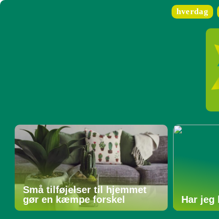
hverdag
Små tilføjelser til hjemmet
gør en kæmpe forskel
Har jeg 