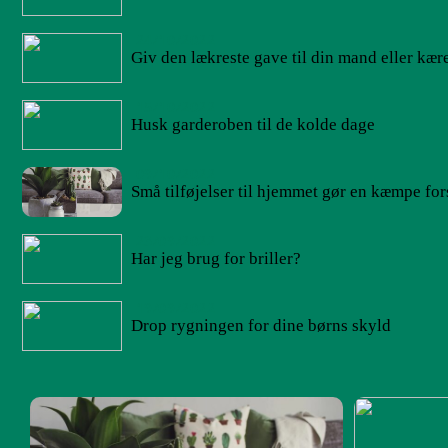
24/10/2022
Giv den lækreste gave til din mand eller kær
15/10/2022
Husk garderoben til de kolde dage
09/10/2022
Små tilføjelser til hjemmet gør en kæmpe for
23/09/2022
Har jeg brug for briller?
19/09/2022
Drop rygningen for dine børns skyld