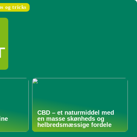
ps og tricks
CBD – et naturmiddel med
ine
en masse skønheds og
helbredsmæssige fordele