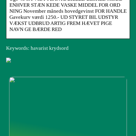
ENHVER STÆN KEDE VASKE MIDDEL FOR ORD
NING November måneds hovedgevinst FOR HANDLE
Gavekurv værdi 1250.- UD STYRET BIL UDSTYR
VÆKST UDBRUD ARTIG FREM HÆVET PIGE
NAVN GE BÆRDE RED
Keywords: havarist krydsord