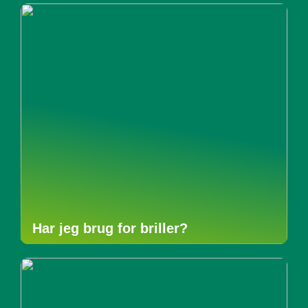
Har jeg brug for briller?