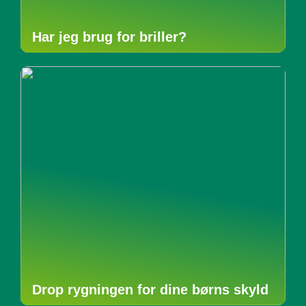
Har jeg brug for briller?
Drop rygningen for dine børns skyld