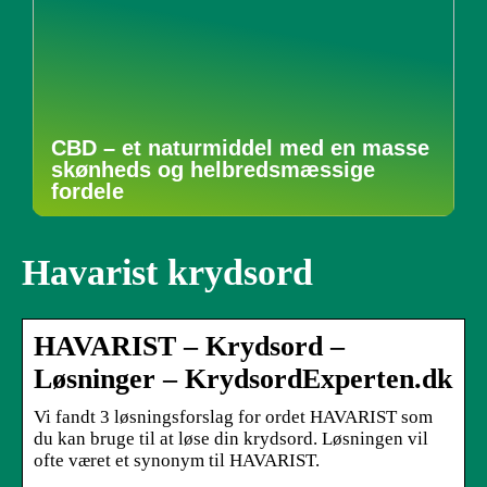
CBD – et naturmiddel med en masse
skønheds og helbredsmæssige
fordele
Havarist krydsord
HAVARIST – Krydsord –
Løsninger – KrydsordExperten.dk
Vi fandt 3 løsningsforslag for ordet HAVARIST som
du kan bruge til at løse din krydsord. Løsningen vil
ofte været et synonym til HAVARIST.