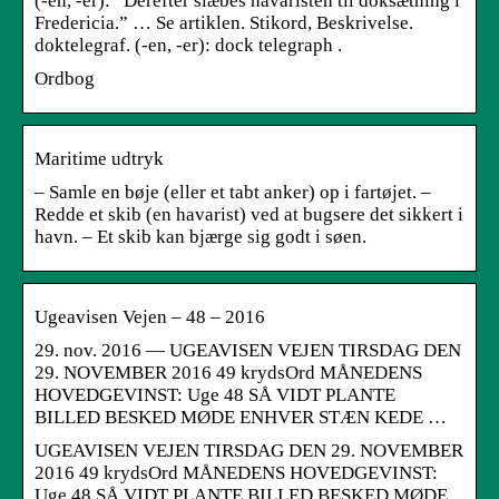
(-en, -er): “Derefter slæbes havaristen til doksætning i
Fredericia.” … Se artiklen. Stikord, Beskrivelse.
doktelegraf. (-en, -er): dock telegraph .
Ordbog
Maritime udtryk
– Samle en bøje (eller et tabt anker) op i fartøjet. –
Redde et skib (en havarist) ved at bugsere det sikkert i
havn. – Et skib kan bjærge sig godt i søen.
Ugeavisen Vejen – 48 – 2016
29. nov. 2016 — UGEAVISEN VEJEN TIRSDAG DEN
29. NOVEMBER 2016 49 krydsOrd MÅNEDENS
HOVEDGEVINST: Uge 48 SÅ VIDT PLANTE
BILLED BESKED MØDE ENHVER STÆN KEDE …
UGEAVISEN VEJEN TIRSDAG DEN 29. NOVEMBER
2016 49 krydsOrd MÅNEDENS HOVEDGEVINST:
Uge 48 SÅ VIDT PLANTE BILLED BESKED MØDE