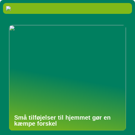
Små tilføjelser til hjemmet gør en
kæmpe forskel