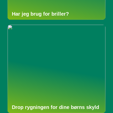
Har jeg brug for briller?
Drop rygningen for dine børns skyld