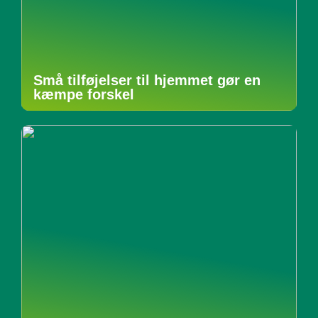
Små tilføjelser til hjemmet gør en
kæmpe forskel