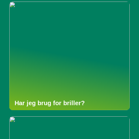
Har jeg brug for briller?