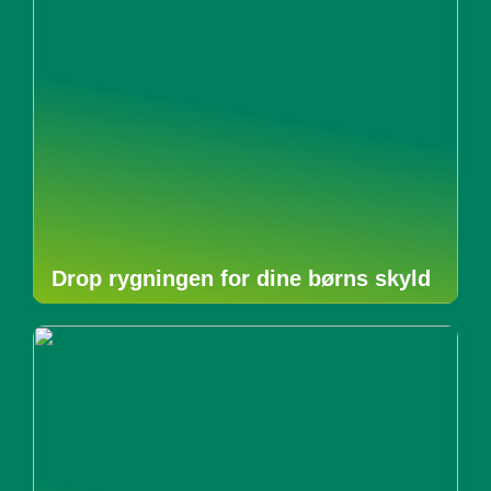
Drop rygningen for dine børns skyld